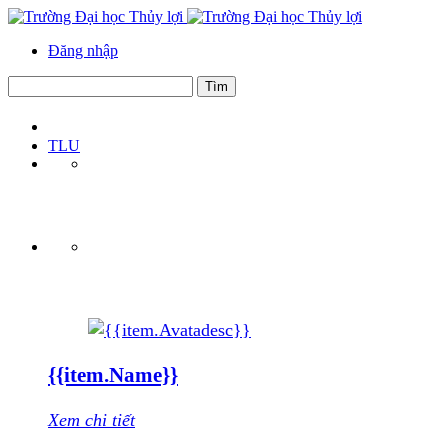
Đăng nhập
TLU
{{item.Name}}
Xem chi tiết